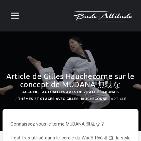
Article de Gilles Hauchecorne sur le
concept de MUDANA 無駄な
ACCUEIL
ACTUALITÉS ARTS DE VITALITÉ JAPONAIS
THÈMES ET STAGES AVEC GILLES HAUCHECORNE
ARTICLE
Connaissez vous le terme MUDANA 無駄な ?
Il est tres utilisé dans le cercle du Wadō Ryū 和道, le style