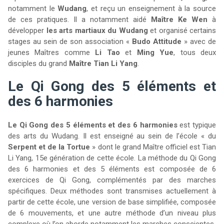
notamment le
Wudang
, et reçu un enseignement à la source
de ces pratiques. Il a notamment aidé
Maître Ke Wen
à
développer
les arts martiaux du Wudang
et organisé certains
stages au sein de son association «
Budo Attitude
» avec de
jeunes Maîtres comme
Li Tao
et
Ming Yue
, tous deux
disciples du grand
Maître Tian Li Yang
.
Le Qi Gong des 5 éléments et
des 6 harmonies
Le Qi Gong des 5 éléments et des 6 harmonies
est typique
des arts du Wudang. Il est enseigné au sein de l’école « du
Serpent et de la Tortue
» dont le grand Maître officiel est Tian
Li Yang, 15e génération de cette école. La méthode du Qi Gong
des 6 harmonies et des 5 éléments est composée de 6
exercices de Qi Gong, complémentés par des marches
spécifiques. Deux méthodes sont transmises actuellement à
partir de cette école, une version de base simplifiée, composée
de 6 mouvements, et une autre méthode d’un niveau plus
complexe où l’on aborde notamment les marches conscientes.