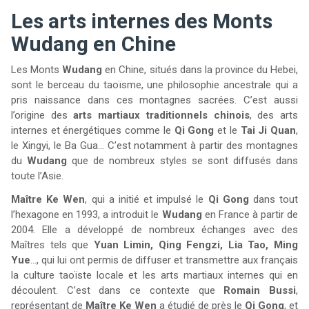
Les arts internes des Monts
Wudang en Chine
Les Monts
Wudang
en Chine, situés dans la province du Hebei,
sont le berceau du taoïsme, une philosophie ancestrale qui a
pris naissance dans ces montagnes sacrées. C’est aussi
l’origine des
arts martiaux traditionnels chinois
, des arts
internes et énergétiques comme le
Qi Gong
et le
Tai Ji Quan
,
le Xingyi, le Ba Gua… C’est notamment à partir des montagnes
du
Wudang
que de nombreux styles se sont diffusés dans
toute l’Asie.
Maître Ke Wen
, qui a initié et impulsé le
Qi Gong
dans tout
l’hexagone en 1993, a introduit le
Wudang
en France à partir de
2004. Elle a développé de nombreux échanges avec des
Maîtres tels que
Yuan Limin, Qing Fengzi, Lia Tao, Ming
Yue
…, qui lui ont permis de diffuser et transmettre aux français
la culture taoïste locale et les arts martiaux internes qui en
découlent. C’est dans ce contexte que
Romain Bussi
,
représentant de
Maître Ke Wen
a étudié de près le
Qi Gong
, et