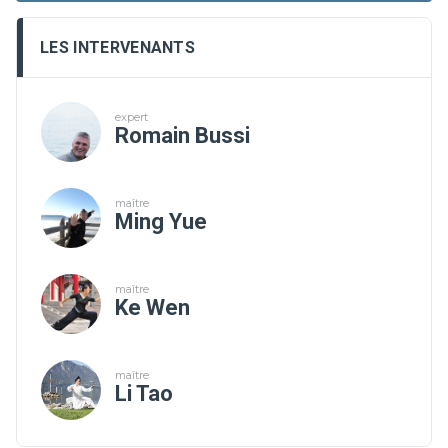
LES INTERVENANTS
expert
Romain Bussi
maître
Ming Yue
maître
Ke Wen
maître
Li Tao