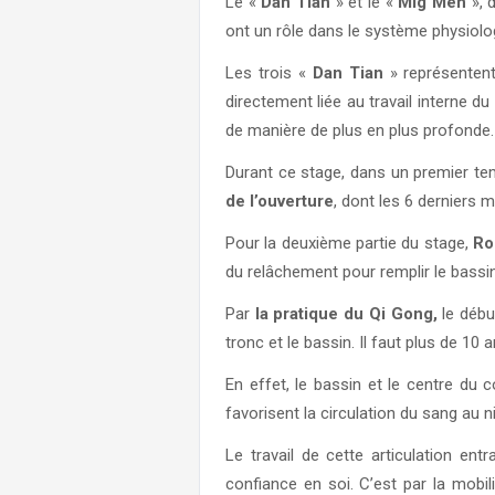
Le «
Dan Tian
» et le «
Mig Men
», 
ont un rôle dans le système physiolog
Les trois «
Dan Tian
» représentent
directement liée au travail interne du
de manière de plus en plus profonde.
Durant ce stage, dans un premier t
de l’ouverture
, dont les 6 derniers
Pour la deuxième partie du stage,
Ro
du relâchement pour remplir le bassi
Par
la pratique du Qi Gong,
le début
tronc et le bassin. Il faut plus de 1
En effet, le bassin et le centre du 
favorisent la circulation du sang au
Le travail de cette articulation en
confiance en soi. C’est par la mobil