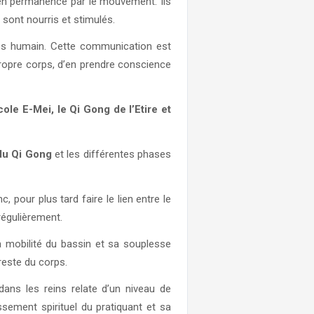
 en permanence par le mouvement. Ils
sont nourris et stimulés.
orps humain. Cette communication est
propre corps, d’en prendre conscience
école E-Mei, le Qi Gong de l’Etire et
 du Qi Gong
et les différentes phases
, pour plus tard faire le lien entre le
régulièrement.
La mobilité du bassin et sa souplesse
reste du corps.
dans les reins relate d’un niveau de
ssement spirituel du pratiquant et sa