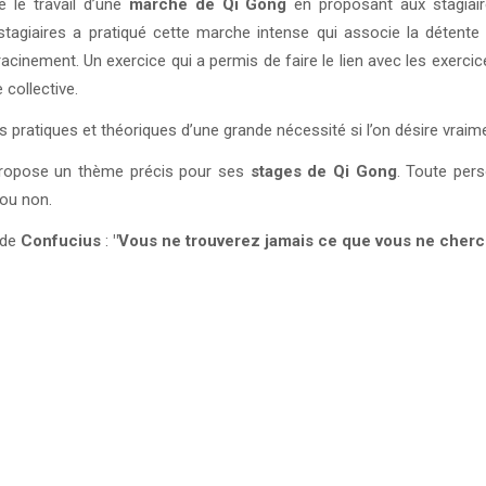
é le travail d’une
marche de Qi Gong
en proposant aux stagiair
 stagiaires a pratiqué cette marche intense qui associe la détent
enracinement. Un exercice qui a permis de faire le lien avec les exerc
 collective.
 pratiques et théoriques d’une grande nécessité si l’on désire vraim
ropose un thème précis pour ses
stages de Qi Gong
. Toute per
 ou non.
 de
Confucius
:
"Vous ne trouverez jamais ce que vous ne cher