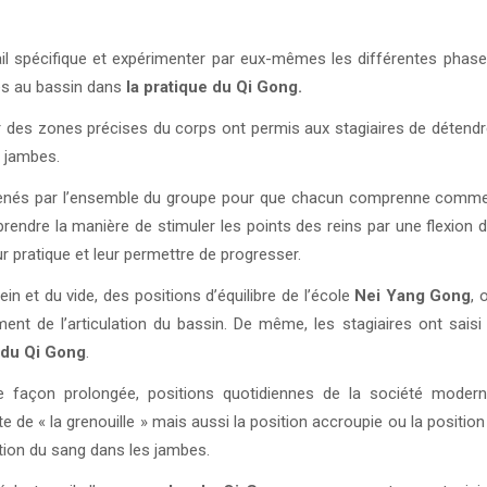
vail spécifique et expérimenter par eux-mêmes les différentes pha
ées au bassin dans
la pratique du Qi Gong.
es zones précises du corps ont permis aux stagiaires de détendre 
s jambes.
menés par l’ensemble du groupe pour que chacun comprenne comment
rendre la manière de stimuler les points des reins par une flexion
ur pratique et leur permettre de progresser.
in et du vide, des positions d’équilibre de l’école
Nei Yang Gong
, 
ent de l’articulation du bassin. De même, les stagiaires ont saisi
 du Qi Gong
.
 façon prolongée, positions quotidiennes de la société modern
ite de « la grenouille » mais aussi la position accroupie ou la positio
tion du sang dans les jambes.