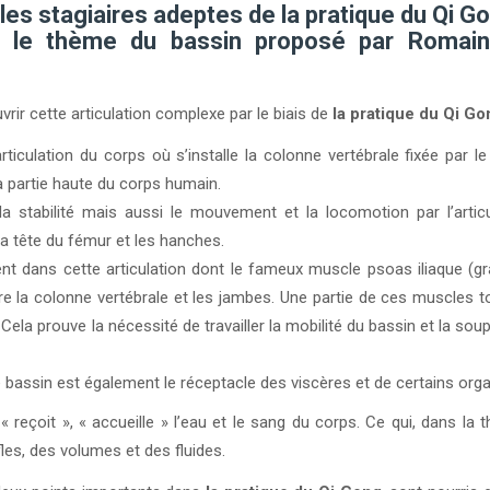
les stagiaires adeptes de la pratique du Qi Go
r le thème du bassin proposé par Romai
vrir cette articulation complexe par le biais de
la pratique du Qi Go
rticulation du corps où s’installe la colonne vertébrale fixée par l
la partie haute du corps humain.
la stabilité mais aussi le mouvement et la locomotion par l’arti
 tête du fémur et les hanches.
 dans cette articulation dont le fameux muscle psoas iliaque (gran
ntre la colonne vertébrale et les jambes. Une partie de ces muscles 
Cela prouve la nécessité de travailler la mobilité du bassin et la sou
le bassin est également le réceptacle des viscères et de certains org
« reçoit », « accueille » l’eau et le sang du corps. Ce qui, dans la
fles, des volumes et des fluides.