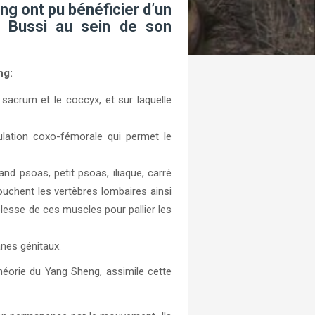
ng ont pu bénéficier d’un
n Bussi au sein de son
ng:
e sacrum et le coccyx, et sur laquelle
culation coxo-fémorale qui permet le
d psoas, petit psoas, iliaque, carré
touchent les vertèbres lombaires ainsi
plesse de ces muscles pour pallier les
anes génitaux.
 théorie du Yang Sheng, assimile cette