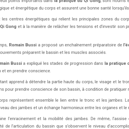
deux points importants dans
la pratique du Qi Gong
, sont nourris
ique et énergétique du corps et assurent une bonne santé lorsqu’ils 
 les centres énergétiques qui relient les principales zones du c
Qi Gong
et à la manière de relâcher les tensions et d’investir son 
emps,
Romain Bussi
a proposé un enchaînement préparatoire de
l’
 mouvements préparent le bassin et les muscles associés.
main Bussi
a expliqué les stades de progression dans
la pratique
n et en prendre conscience.
ant apprend à détendre la partie haute du corps, le visage et le tronc
0 ans pour prendre conscience de son bassin, à condition de pratiquer 
corps représentent ensemble le lien entre le tronc et les jambes. 
 niveau des jambes et un échange harmonieux entre les organes et le 
traine l’enracinement et la mobilité des jambes. De même, l’assise 
ité de l’articulation du bassin que s’observent le niveau d’accompli