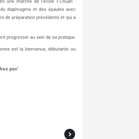
es une marche de l’école I-Chuan :
e du diaphragme et des épaules avec
ices de préparation précédents et qui a
ent progresser au sein de sa pratique.
sonne est la bienvenue, débutante ou
chez pas"
.