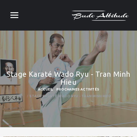
Stage Karaté Wado Ryu - Tran Minh
Hieu
ACCUEIL
PROCHAINES ACTIVITÉS
STAGE KARATÉ WADO RYU - TRAN MINH HIEU