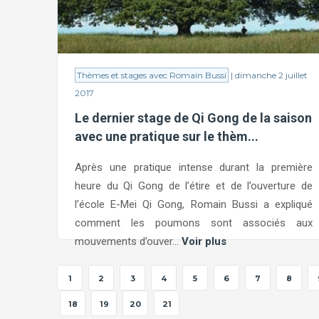
Thèmes et stages avec Romain Bussi
| dimanche 2 juillet
2017
Le dernier stage de Qi Gong de la saison
avec une pratique sur le thèm...
Après une pratique intense durant la première
heure du Qi Gong de l’étire et de l’ouverture de
l’école E-Mei Qi Gong, Romain Bussi a expliqué
comment les poumons sont associés aux
mouvements d’ouver...
Voir plus
1
2
3
4
5
6
7
8
18
19
20
21