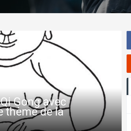
 Qi Gong avec
e thème de la