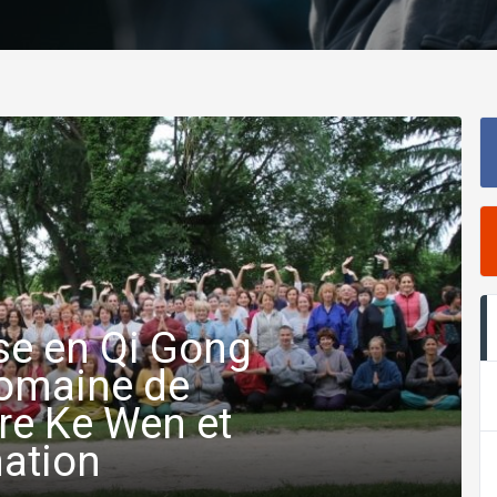
se en Qi Gong
domaine de
re Ke Wen et
ation