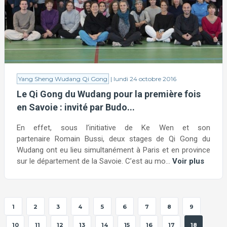
Yang Sheng Wudang Qi Gong
| lundi 24 octobre 2016
Le Qi Gong du Wudang pour la première fois
en Savoie : invité par Budo...
En effet, sous l’initiative de Ke Wen et son
partenaire Romain Bussi, deux stages de Qi Gong du
Wudang ont eu lieu simultanément à Paris et en province
sur le département de la Savoie. C’est au mo...
Voir plus
1
2
3
4
5
6
7
8
9
10
11
12
13
14
15
16
17
18