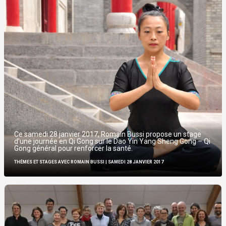
Ce samedi 28 janvier 2017, Romain Bussi propose un stage
d’une journée en Qi Gong sur le Dao Yin Yang Sheng Gong – Qi
Gong général pour renforcer la santé.
THÈMES ET STAGES AVEC ROMAIN BUSSI
| SAMEDI 28 JANVIER 2017